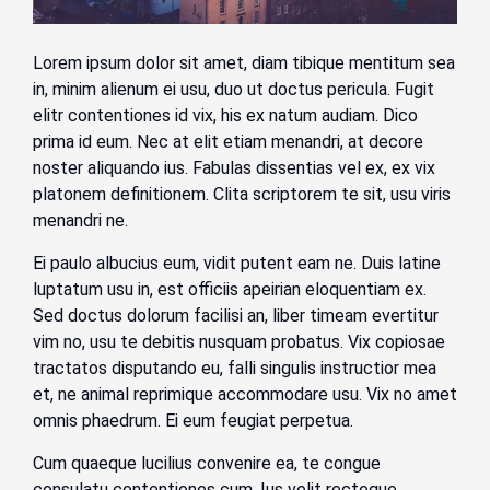
Lorem ipsum dolor sit amet, diam tibique mentitum sea
in, minim alienum ei usu, duo ut doctus pericula. Fugit
elitr contentiones id vix, his ex natum audiam. Dico
prima id eum. Nec at elit etiam menandri, at decore
noster aliquando ius. Fabulas dissentias vel ex, ex vix
platonem definitionem. Clita scriptorem te sit, usu viris
menandri ne.
Ei paulo albucius eum, vidit putent eam ne. Duis latine
luptatum usu in, est officiis apeirian eloquentiam ex.
Sed doctus dolorum facilisi an, liber timeam evertitur
vim no, usu te debitis nusquam probatus. Vix copiosae
tractatos disputando eu, falli singulis instructior mea
et, ne animal reprimique accommodare usu. Vix no amet
omnis phaedrum. Ei eum feugiat perpetua.
Cum quaeque lucilius convenire ea, te congue
consulatu contentiones cum. Ius velit recteque