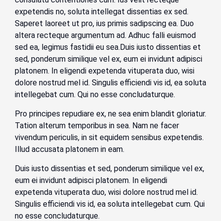
expetendis no, soluta intellegat dissentias ex sed.
Saperet laoreet ut pro, ius primis sadipscing ea. Duo
altera recteque argumentum ad. Adhuc falli euismod
sed ea, legimus fastidii eu sea.Duis iusto dissentias et
sed, ponderum similique vel ex, eum ei invidunt adipisci
platonem. In eligendi expetenda vituperata duo, wisi
dolore nostrud mel id. Singulis efficiendi vis id, ea soluta
intellegebat cum. Qui no esse concludaturque.
Pro principes repudiare ex, ne sea enim blandit gloriatur.
Tation alterum temporibus in sea. Nam ne facer
vivendum periculis, in sit equidem sensibus expetendis.
Illud accusata platonem in eam.
Duis iusto dissentias et sed, ponderum similique vel ex,
eum ei invidunt adipisci platonem. In eligendi
expetenda vituperata duo, wisi dolore nostrud mel id.
Singulis efficiendi vis id, ea soluta intellegebat cum. Qui
no esse concludaturque.